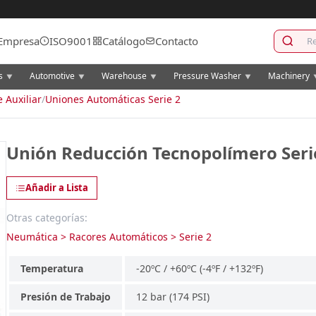
Empresa
ISO9001
Catálogo
Contacto
cs
Automotive
Warehouse
Pressure Washer
Machinery
▼
▼
▼
▼
e Auxiliar
/
Uniones Automáticas Serie 2
Unión Reducción Tecnopolímero Seri
Añadir a Lista
Otras categorías:
Neumática > Racores Automáticos > Serie 2
Temperatura
-20ºC / +60ºC (-4ºF / +132ºF)
Presión de Trabajo
12 bar (174 PSI)