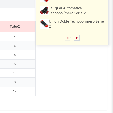
Te Igual Automática
Tecnopolímero Serie 2
Unión Doble Tecnopolímero Serie
2
Tubo2
4
◀
▶
1/2
6
8
6
10
8
12