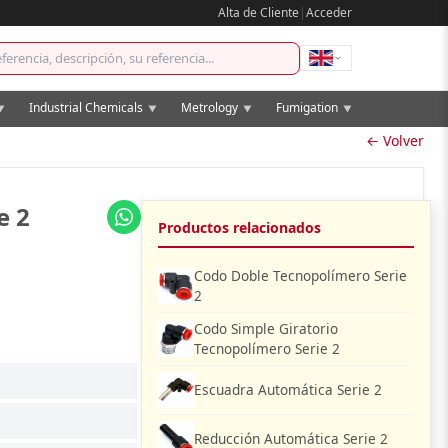
Alta de Cliente
|
Acceder
Industrial Chemicals
Metrology
Fumigation
▼
▼
▼
▼
← Volver
e 2
Productos relacionados
Codo Doble Tecnopolímero Serie
2
Codo Simple Giratorio
Tecnopolímero Serie 2
Escuadra Automática Serie 2
Reducción Automática Serie 2