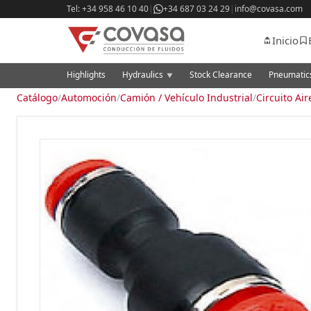
Tel: +34 958 46 10 40
|
+34 687 03 24 29
|
info@covasa.com
Inicio
Highlights
Hydraulics
Stock Clearance
Pneumati
▼
Catálogo
/
Automoción
/
Camión / Vehículo Industrial
/
Circuito Air