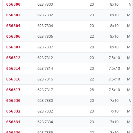
623 7300
20
8x10
M 
056300
623 7302
20
8x10
M 1
056302
623 7304
20
8x10
M 1
056304
623 7306
22
8x10
M 1
056306
623 7307
28
8x10
M 2
056307
623 7312
20
7,5x10
M 1
056312
623 7314
20
7,5x10
M 1
056314
623 7316
22
7,5x10
M 1
056316
623 7317
28
7,5x10
M 2
056317
623 7330
20
7x10
M 
056330
623 7332
20
7x10
M 1
056332
623 7334
20
7x10
M 1
056334
623 7336
22
7x10
M 1
056336