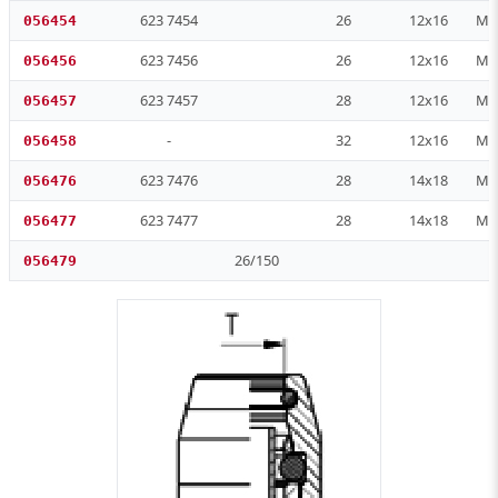
623 7454
26
12x16
M 1
056454
623 7456
26
12x16
M 1
056456
623 7457
28
12x16
M 2
056457
-
32
12x16
M 2
056458
623 7476
28
14x18
M 1
056476
623 7477
28
14x18
M 2
056477
26/150
056479