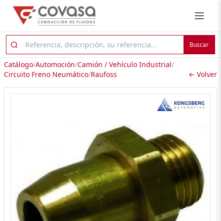
Buscar
Catálogo
/
Automoción
/
Camión / Vehículo Industrial
/
Circuito Freno Neumático
/
Raufoss
← Volver