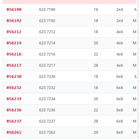
623 7190
16
2x4
M 
056190
623 7192
18
2x4
M 1
056192
623 7212
18
4x6
M 1
056212
623 7214
20
4x6
M 1
056214
623 7216
22
4x6
M 1
056216
623 7217
28
4x6
M 2
056217
623 7230
18
6x8
M 
056230
623 7232
18
6x8
M 1
056232
623 7234
20
6x8
M 1
056234
623 7236
22
6x8
M 1
056236
623 7237
28
6x8
M 2
056237
623 7262
20
6x9
M 1
056261