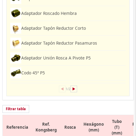
Adaptador Roscado Hembra
Adaptador Tapón Reductor Corto
Adaptador Tapón Reductor Pasamuros
Adaptador Unión Rosca A Pivote P5
Codo 45º P5
◀
▶
1/2
Filtrar tabla
Tubo
Ref.
Hexágono
R
Referencia
Rosca
(T)
Kongsberg
(mm)
(mm)