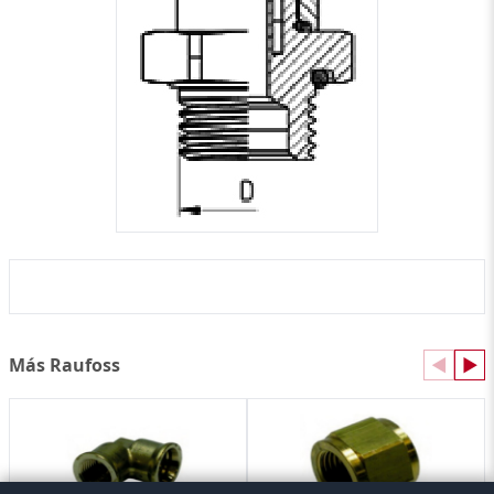
Más Raufoss
◀
▶