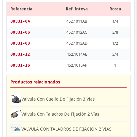
Referencia
Ref. Inteva
Rosca
452.1011AB
1/4
09331-04
452.1012AC
3/8
09331-06
452.1013AD
1/2
09331-08
452.1014AE
3/4
09331-12
452.1015AF
1
09331-16
Productos relacionados
Valvula Con Cuello De Fijación 3 Vias
Válvula Con Taladros De Fijación 2 Vías
VALVULA CON TALADROS DE FIJACION 2 VIAS