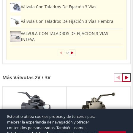
Válvula Con Taladros De Fijación 3 Vías
Válvula Con Taladros De Fijación 3 Vías Hembra
VALVULA CON TALADROS DE FIJACION 3 VIAS
INTEVA
◀
▶
1/2
Más Válvulas 2V / 3V
◀
▶
Este sitio utiliza cookies propias y de terceros para
mejorar la experiencia de navegación y ofrecer
Valvula Con Cuello De Fijación 3 Vias
Válvula Con Taladros De Fijación 2 Vías
contenidos personalizados. También usamos
INTEVA
10 referencias
5 referencias