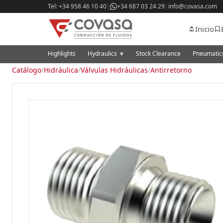
Tel: +34 958 46 10 40
|
+34 687 03 24 29
|
info@covasa.com
Inicio
Highlights
Hydraulics
Stock Clearance
Pneumati
▼
Catálogo
/
Hidráulica
/
Válvulas Hidráulicas
/
Antirretorno