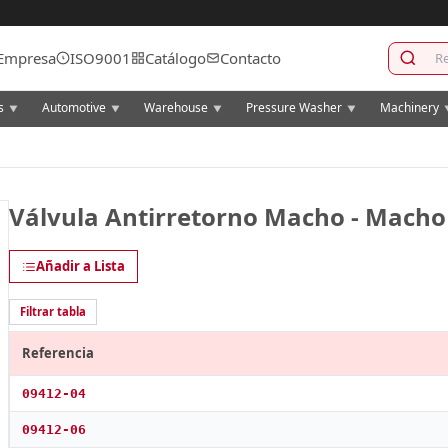
Empresa
ISO9001
Catálogo
Contacto
cs
Automotive
Warehouse
Pressure Washer
Machinery
▼
▼
▼
▼
Válvula Antirretorno Macho - Macho
Añadir a Lista
Filtrar tabla
Referencia
09412-04
09412-06