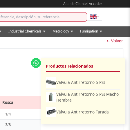
Alta de Cliente
|
Acceder
Industrial Chemicals
Metrology
Fumigation
▼
▼
▼
▼
← Volver
Productos relacionados
Válvula Antirretorno 5 PSI
Válvula Antirretorno 5 PSI Macho
Hembra
Rosca
Válvula Antirretorno Tarada
1/4
3/8