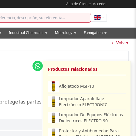
Alta de Cliente
|
Acceder
Industrial Chemicals
Metrology
Fumigation
▼
▼
▼
▼
← Volver
Productos relacionados
Aflojatodo MSF-10
Limpiador Aparalellaje
 protege las partes
Electrónico ELECTRONIC
Limpiador De Equipos Eléctricos
Dieléctricos ELECTRO-90
Protector y Antihumedad Para