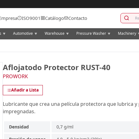
Empresa
ISO9001
Catálogo
Contacto
cs
Automotive
Warehouse
Pressure Washer
Machinery
▼
▼
▼
▼
Aflojatodo Protector RUST-40
PROWORK
Añadir a Lista
Lubricante que crea una película protectora que lubrica y
impregnadas.
Densidad
0,7 g/ml