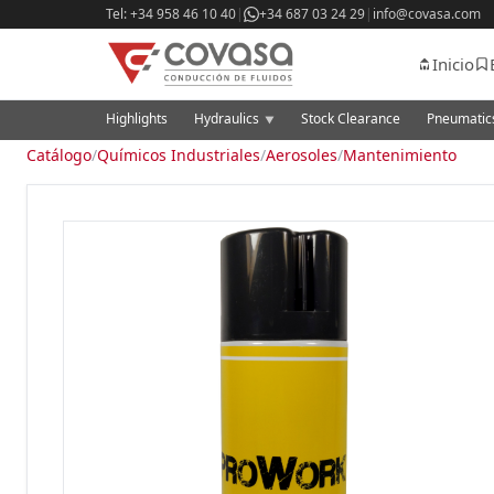
Tel: +34 958 46 10 40
|
+34 687 03 24 29
|
info@covasa.com
Inicio
Highlights
Hydraulics
Stock Clearance
Pneumati
▼
Catálogo
/
Químicos Industriales
/
Aerosoles
/
Mantenimiento