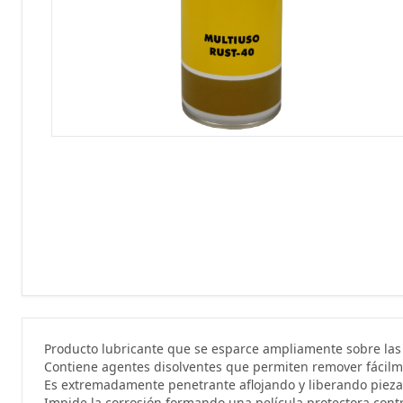
Producto lubricante que se esparce ampliamente sobre las 
Contiene agentes disolventes que permiten remover fácilme
Es extremadamente penetrante aflojando y liberando pieza
Impide la corrosión formando una película protectora con