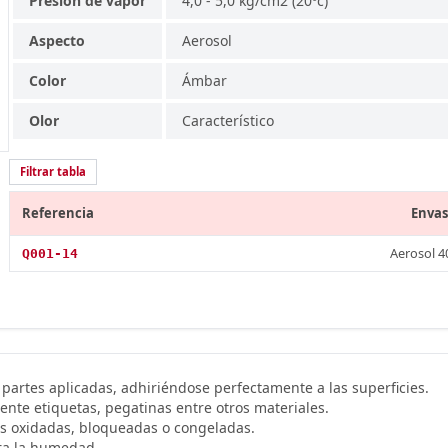
Presión de vapor
4,0 - 5,0 kg/cm2 (20ºc)
Aspecto
Aerosol
Color
Ámbar
Olor
Característico
Filtrar tabla
Referencia
Enva
Aerosol 4
Q001-14
partes aplicadas, adhiriéndose perfectamente a las superficies.
nte etiquetas, pegatinas entre otros materiales.
s oxidadas, bloqueadas o congeladas.
tra la humedad.