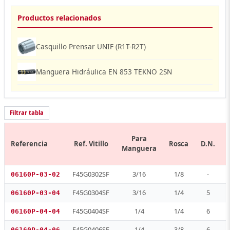
Productos relacionados
Casquillo Prensar UNIF (R1T-R2T)
Manguera Hidráulica EN 853 TEKNO 2SN
Filtrar tabla
Para
Referencia
Ref. Vitillo
Rosca
D.N.
Manguera
F45G0302SF
3/16
1/8
-
06160P-03-02
F45G0304SF
3/16
1/4
5
06160P-03-04
F45G0404SF
1/4
1/4
6
06160P-04-04
F45G0406SF
1/4
3/8
6
06160P-04-06