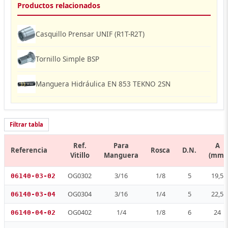
Productos relacionados
Casquillo Prensar UNIF (R1T-R2T)
Tornillo Simple BSP
Manguera Hidráulica EN 853 TEKNO 2SN
Filtrar tabla
Ref.
Para
A
Referencia
Rosca
D.N.
Vitillo
Manguera
(mm)
OG0302
3/16
1/8
5
19,5
06140-03-02
OG0304
3/16
1/4
5
22,5
06140-03-04
OG0402
1/4
1/8
6
24
06140-04-02