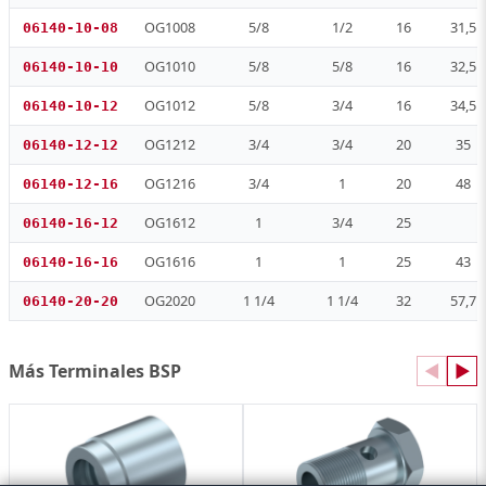
OG1008
5/8
1/2
16
31,5
06140-10-08
OG1010
5/8
5/8
16
32,5
06140-10-10
OG1012
5/8
3/4
16
34,5
06140-10-12
OG1212
3/4
3/4
20
35
06140-12-12
OG1216
3/4
1
20
48
06140-12-16
OG1612
1
3/4
25
06140-16-12
OG1616
1
1
25
43
06140-16-16
OG2020
1 1/4
1 1/4
32
57,7
06140-20-20
Más Terminales BSP
◀
▶