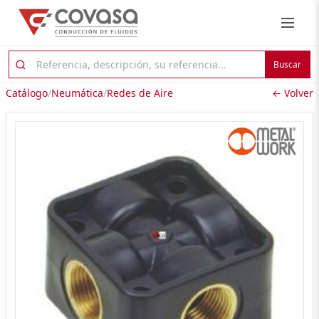
Buscar
Catálogo
/
Neumática
/
Redes de Aire
← Volver