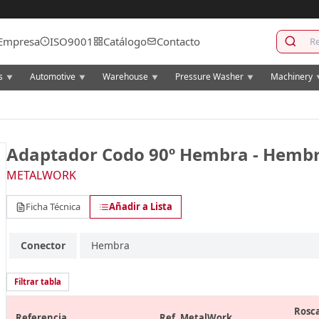
Empresa
ISO9001
Catálogo
Contacto
cs
Automotive
Warehouse
Pressure Washer
Machinery
▼
▼
▼
▼
Adaptador Codo 90º Hembra - Hemb
METALWORK
Ficha Técnica
Añadir a Lista
Conector
Hembra
Filtrar tabla
Rosc
Referencia
Ref. MetalWork