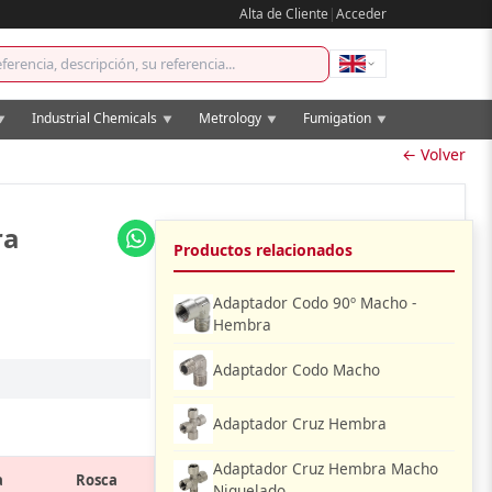
Alta de Cliente
|
Acceder
Industrial Chemicals
Metrology
Fumigation
▼
▼
▼
▼
← Volver
ra
Productos relacionados
Adaptador Codo 90º Macho -
Hembra
Adaptador Codo Macho
Adaptador Cruz Hembra
Adaptador Cruz Hembra Macho
a
Rosca
Niquelado