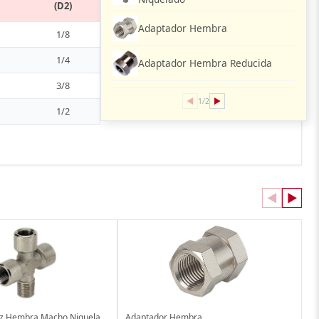
(D2)
Adaptador Hembra
1/8
1/4
Adaptador Hembra Reducida
3/8
◀
▶
1/2
1/2
◀
▶
Adaptador Cruz Hembra Macho Niquelado
Adaptador Hembra