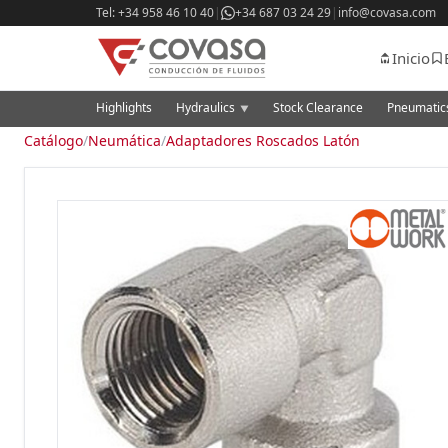
Tel: +34 958 46 10 40
|
+34 687 03 24 29
|
info@covasa.com
Inicio
Highlights
Hydraulics
Stock Clearance
Pneumati
▼
Catálogo
/
Neumática
/
Adaptadores Roscados Latón