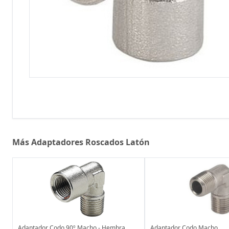
Más Adaptadores Roscados Latón
Adaptador Codo 90º Macho - Hembra
Adaptador Codo Macho