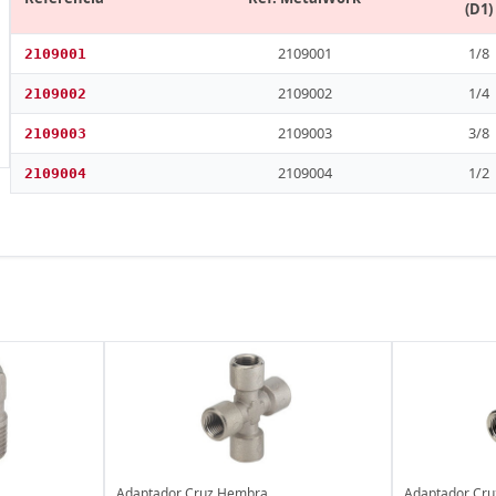
(D1)
2109001
1/8
2109001
2109002
1/4
2109002
2109003
3/8
2109003
2109004
1/2
2109004
Adaptador Cruz Hembra