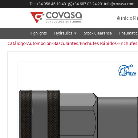
Tel: +34 958 46 10 40
|
+34 687 03 24 29
|
info@covasa.com
Inicio
Highlights
Hydraulics
Stock Clearance
Pneumati
▼
Catálogo
/
Automoción
/
Basculantes
/
Enchufes Rápidos
/
Enchufes