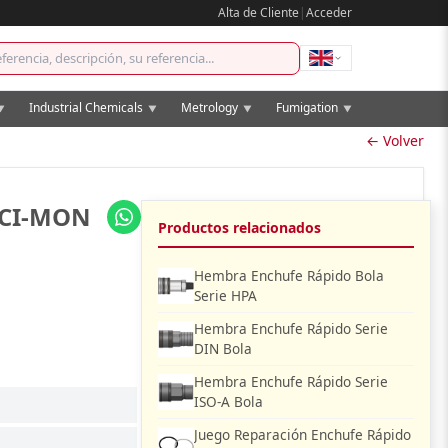
Alta de Cliente
|
Acceder
Industrial Chemicals
Metrology
Fumigation
▼
▼
▼
▼
← Volver
ECI-MON
Productos relacionados
Hembra Enchufe Rápido Bola
Serie HPA
Hembra Enchufe Rápido Serie
DIN Bola
Hembra Enchufe Rápido Serie
ISO-A Bola
Juego Reparación Enchufe Rápido