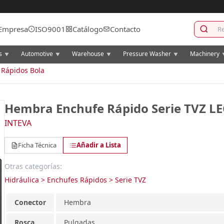
Empresa
ISO9001
Catálogo
Contacto
cs
Automotive
Warehouse
Pressure Washer
Machinery
▼
▼
▼
▼
 Rápidos Bola
Hembra Enchufe Rápido Serie TVZ L
INTEVA
Ficha Técnica
Añadir a Lista
Otras categorías:
Hidráulica > Enchufes Rápidos > Serie TVZ
Conector
Hembra
Rosca
Pulgadas