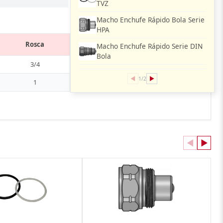
TVZ
Macho Enchufe Rápido Bola Serie
HPA
Rosca
Macho Enchufe Rápido Serie DIN
Bola
3/4
◀
▶
1/2
1
◀
▶