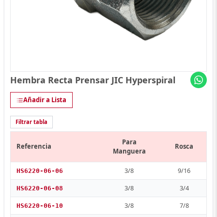
Hembra Recta Prensar JIC Hyperspiral
Añadir a Lista
Filtrar tabla
Para
Referencia
Rosca
Manguera
3/8
9/16
HS6220-06-06
3/8
3/4
HS6220-06-08
3/8
7/8
HS6220-06-10