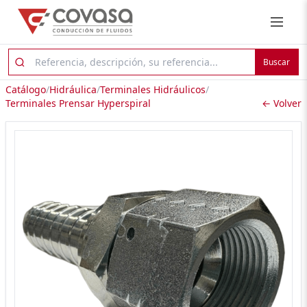
Buscar
Catálogo
/
Hidráulica
/
Terminales Hidráulicos
/
Terminales Prensar Hyperspiral
← Volver