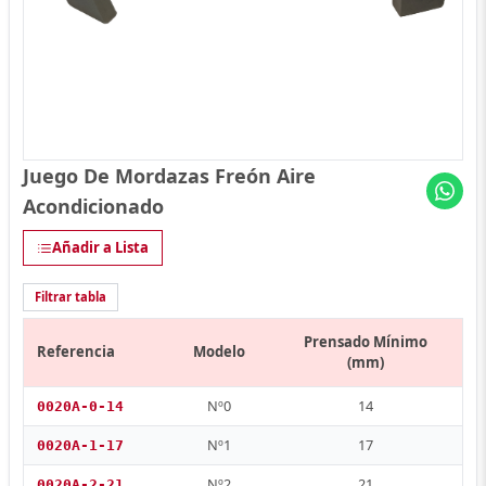
Juego De Mordazas Freón Aire
Acondicionado
Añadir a Lista
Filtrar tabla
Prensado Mínimo
Referencia
Modelo
(mm)
Nº0
14
0020A-0-14
Nº1
17
0020A-1-17
Nº2
21
0020A-2-21