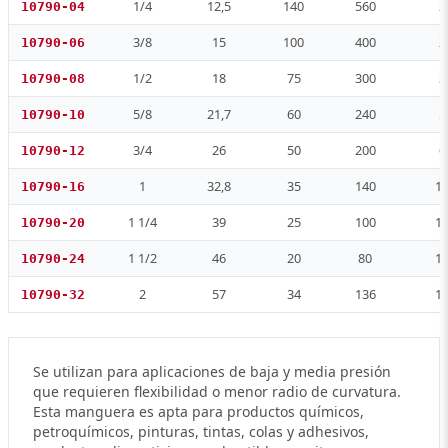
1/4
12,5
140
560
2
10790-04
3/8
15
100
400
2
10790-06
1/2
18
75
300
3
10790-08
5/8
21,7
60
240
5
10790-10
3/4
26
50
200
6
10790-12
1
32,8
35
140
1
10790-16
1 1/4
39
25
100
1
10790-20
1 1/2
46
20
80
1
10790-24
2
57
34
136
1
10790-32
Se utilizan para aplicaciones de baja y media presión
que requieren flexibilidad o menor radio de curvatura.
Esta manguera es apta para productos químicos,
petroquímicos, pinturas, tintas, colas y adhesivos,