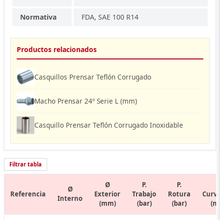
Normativa
FDA, SAE 100 R14
Productos relacionados
Casquillos Prensar Teflón Corrugado
Macho Prensar 24º Serie L (mm)
Casquillo Prensar Teflón Corrugado Inoxidable
Filtrar tabla
Ø
P.
P.
R
Ø
Referencia
Exterior
Trabajo
Rotura
Curv
Interno
(mm)
(bar)
(bar)
(m