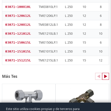
TME0810LP.1
L 250
10
8
03071-100810L
TME1206LP.1
L 250
12
6
03071-120612L
TME0812LB.1
L 250
12
8
03071-120812L
TME1210LB.1
L 250
12
10
03071-121012L
TME1506LP.1
L 250
15
6
03071-150615L
TME1015LP.1
L 250
15
10
03071-151015L
TME1215LB.1
L 250
15
12
03071-151215L
Más Tes
◀
▶
Este sitio utiliza cookies propias y de terceros para