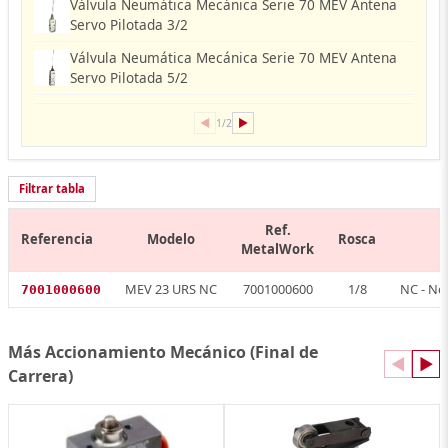
Válvula Neumática Mecánica Serie 70 MEV Antena
Servo Pilotada 3/2
Válvula Neumática Mecánica Serie 70 MEV Antena
Servo Pilotada 5/2
◀
▶
1/2
Filtrar tabla
Ref.
Referencia
Modelo
Rosca
MetalWork
MEV 23 URS NC
7001000600
1/8
NC - No
7001000600
Más Accionamiento Mecánico (Final de
◀
▶
Carrera)