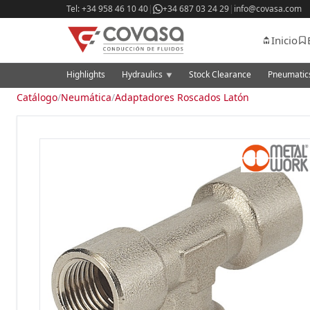
Tel: +34 958 46 10 40
|
+34 687 03 24 29
|
info@covasa.com
Inicio
Highlights
Hydraulics
Stock Clearance
Pneumati
▼
Catálogo
/
Neumática
/
Adaptadores Roscados Latón