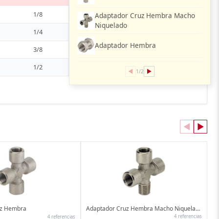
1/8
Adaptador Cruz Hembra Macho
Niquelado
1/4
Adaptador Hembra
3/8
1/2
◀
▶
1/2
◀
▶
uz Hembra
Adaptador Cruz Hembra Macho Niquelado
4 referencias
4 referencias