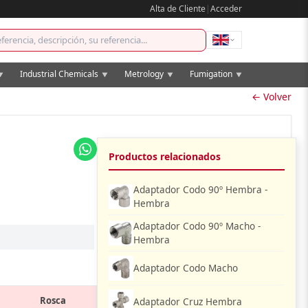
Alta de Cliente
|
Acceder
Industrial Chemicals
Metrology
Fumigation
▼
▼
▼
▼
← Volver
Productos relacionados
Adaptador Codo 90º Hembra -
Hembra
Adaptador Codo 90º Macho -
Hembra
Adaptador Codo Macho
Rosca
Adaptador Cruz Hembra