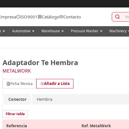
Empresa
ISO9001
Catálogo
Contacto
cs
Automotive
Warehouse
Pressure Washer
Machinery
▼
▼
▼
▼
Adaptador Te Hembra
METALWORK
Ficha Técnica
Añadir a Lista
Conector
Hembra
Filtrar tabla
Referencia
Ref. MetalWork