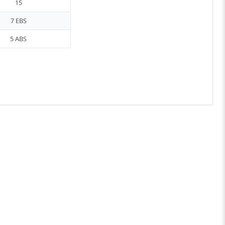
15
7 EBS
5 ABS