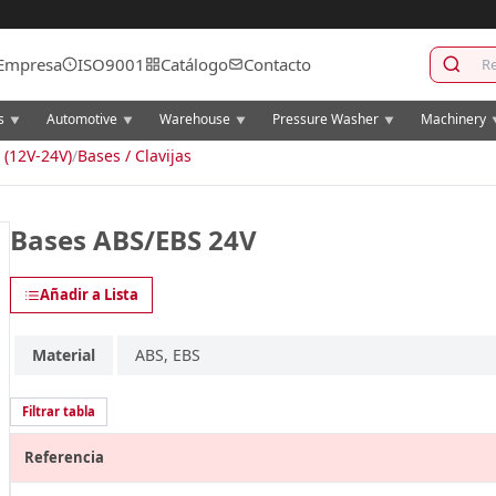
Empresa
ISO9001
Catálogo
Contacto
cs
Automotive
Warehouse
Pressure Washer
Machinery
▼
▼
▼
▼
 (12V-24V)
/
Bases / Clavijas
Bases ABS/EBS 24V
Añadir a Lista
Material
ABS, EBS
Filtrar tabla
Referencia