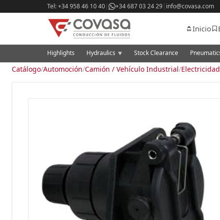
Tel: +34 958 46 10 40
|
+34 687 03 24 29
|
info@covasa.com
Inicio
Highlights
Hydraulics
Stock Clearance
Pneumati
▼
Catálogo
/
Automoción
/
Camión / Vehículo Industrial
/
Electricidad