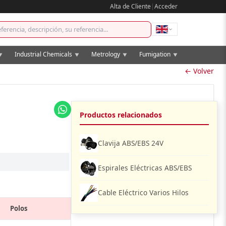
Alta de Cliente
|
Acceder
Industrial Chemicals
Metrology
Fumigation
▼
▼
▼
▼
← Volver
Productos relacionados
Clavija ABS/EBS 24V
Espirales Eléctricas ABS/EBS
Cable Eléctrico Varios Hilos
Polos